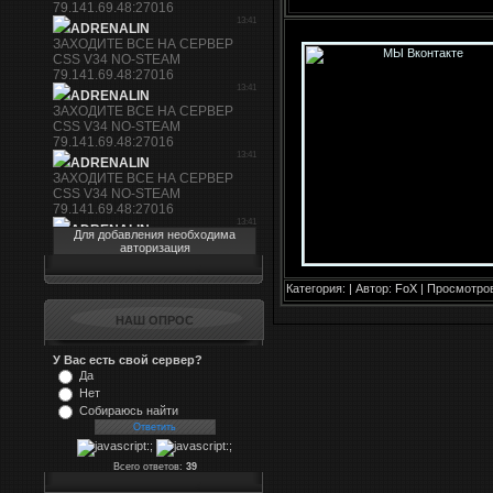
Для добавления необходима
авторизация
Категория:
| Автор:
FoX
| Просмотров
НАШ ОПРОС
У Вас есть свой сервер?
Да
Нет
Собираюсь найти
Всего ответов:
39