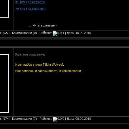
91.103.77.190:27015
79.173.124.186:27015
...
Читать дальше »
: [
927
] |
Комментарии (0)
| Рейтинг:
| Дата:
10.09.2010
Краткое описание:
Идет набор в клан [Night Wolves].
Все вопросы и заявки писать в коменнтарии.
: [
974
] |
Комментарии (7)
| Рейтинг:
| Дата:
08.09.2010