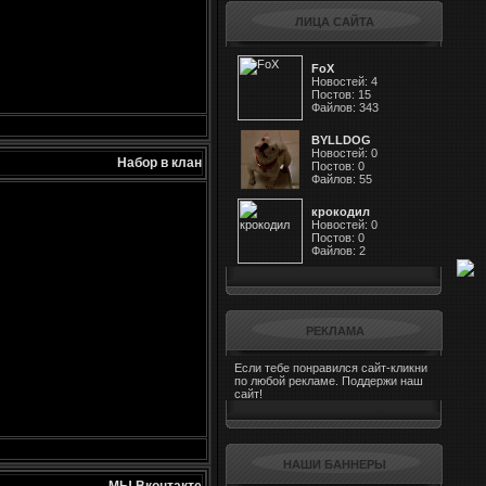
ЛИЦА САЙТА
FoX
Новостей: 4
Постов: 15
Файлов: 343
BYLLDOG
Новостей: 0
Набор в клан
Постов: 0
Файлов: 55
крокодил
Новостей: 0
Постов: 0
Файлов: 2
РЕКЛАМА
Если тебе понравился сайт-кликни
по любой рекламе. Поддержи наш
сайт!
НАШИ БАННЕРЫ