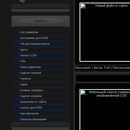
F
AQ
ФАЙЛЫ
Д
ля серверов
П
рограммы для CSS
S
oft для компьютеров
К
арты
С
качать CSS
G
UIs
С
кины админов
Категория:
| Автор:
FoX
| Просмотров
М
одели оружия
У
тилиты
С
преи
Г
отовые сервера
М
одели игроков
Э
ксклюзив от сайта
Р
азное для CSS
Р
уки,перчатки
П
рицелы,фонарики