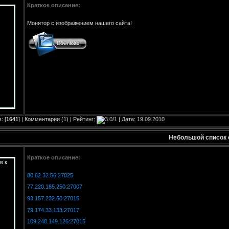
Краткое описание:
Монитор с изображением нашего сайта!
: [
1641
] |
Комментарии (1)
| Рейтинг:
| Дата:
19.09.2010
Небольшой список 
Краткое описание:
80.82.32.56:27025
77.220.185.250:27007
93.157.232.60:27015
79.174.33.133:27017
109.248.149.126:27015