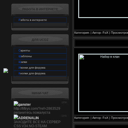
РАБОТА В ИНТЕРНЕТЕ
Р
абота в интернете
Категория:
| Автор:
FoX
| Просмотров
ДЛЯ UCOZ
С
крипты
Ш
аблоны
Ш
апки
И
конки для форума
К
нопки для форума
МИНИ-ЧАТ
Категория:
| Автор:
FoX
| Просмотров