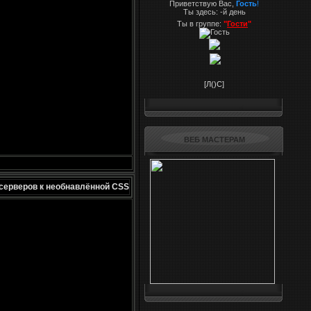
Приветствую Вас,
Гость
!
Ты здесь:
-й день
Ты в группе:
"
Гости
"
[Л(
)С]
ВЕБ МАСТЕРАМ
серверов к необнавлённой CSS