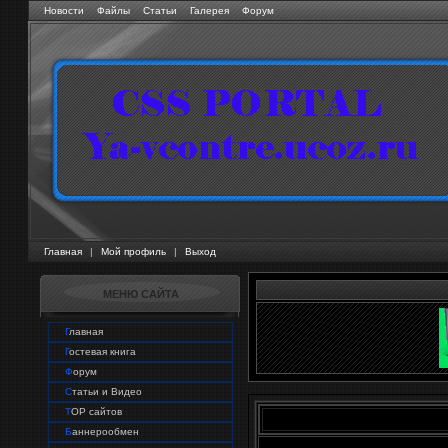
Новости
Файлы
Статьи
Галерея
Форум
Главная
|
Мой профиль
|
Выход
МЕНЮ САЙТА
Г
лавная
Г
остевая книга
Ф
орум
С
татьи и Видео
T
OP сайтов
Б
аннерообмен